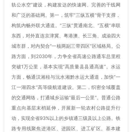
轨公水空”建设，构建发达的快速网、完善的干线网
和广泛的基础网。第一，筑牢“三纵五横”骨干支撑，
构筑内畅外联大通道。“三纵”贯通南北、“五横”串联
东西，对外直连京津冀、粤港澳、长三角、成渝四大
城市群，对内契合“一核两副三带四区”区域格局。公
路方面，到2030年，力争全省高速公路通车总里程
突破1万公里，基本实现“高质量县县通高速”。水运
方面，畅通汉湘桂与沅水湘黔水运大通道，加快“一
江一湖四水”高等级航道建设。第二，织密全域覆盖
的交通网络，打通城乡运输“最后一公里”。普通公路
重点向基层末梢延伸，开展新一轮农村公路提升行
动，实现全省93%以上的乡镇通三级及以上公路。铁
路专用线聚焦进港区、进园区、进工矿区。基本建