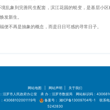
乱象到完善民生配套，滨江花园的蜕变，是基层小区
焕发新生。
便不再是抽象的概念，而是日日可感的寻常日子。
网站地图
|
网站声明
|
关于我们
：汨罗市人民政府办公室 承 办：汨罗市数据局 网站标识码：4306810
43068102001119号
备案号：
湘ICP备13009704号-1
联系电话
5242830