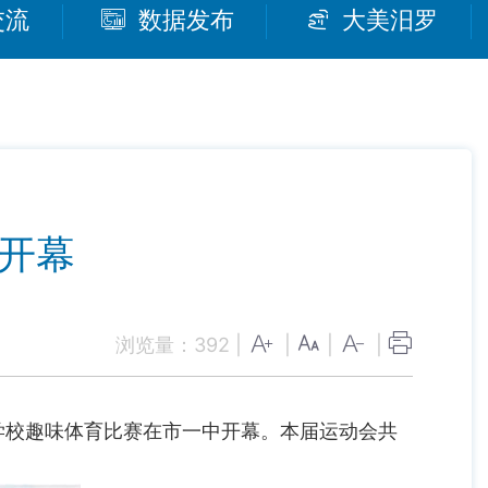
交流
数据发布
大美汨罗
赛开幕
浏览量：
392
|
|
|
|
学校趣味体育比赛在市一中开幕。本届运动会共