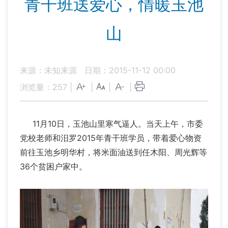
青干班送爱心，情暖玉池
山
来源：未知来源
日期：2015-11-12 00:00
浏览量：
257
|
|
|
|
11月10日，玉池山里寒气逼人。当天上午，市委
党校老师和汨罗2015年青干班学员，带着爱心物资
前往玉池乡明华村，将米面油送到任木阳、周光辉等
36个贫困户家中。