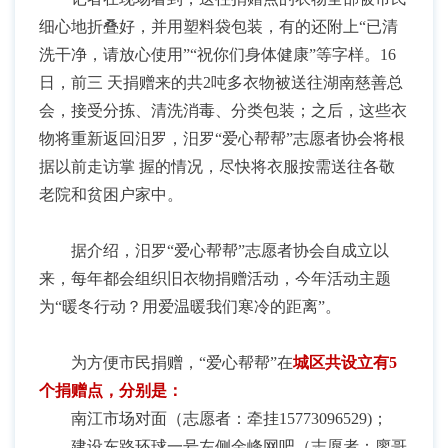
细心地折叠好，并用塑料袋包装，有的还附上“已清
洗干净，请放心使用”“祝你们身体健康”等字样。16
日，前三 天捐赠来的共2吨多衣物被送往湖南慈善总
会，接受分拣、清洗消毒、分类包装；之后，这些衣
物将重新返回汨罗，汨罗“爱心帮帮”志愿者协会将根
据以前走访掌 握的情况，尽快将衣服按需送往各敬
老院和贫困户家中。
据介绍，汨罗“爱心帮帮”志愿者协会自成立以
来，每年都会组织旧衣物捐赠活动，今年活动主题
为“暖冬行动？用爱温暖我们寒冷的距离”。
为方便市民捐赠，“爱心帮帮”在
城区共设立有5
个捐赠点，分别是：
南江市场对面（志愿者：牵挂15773096529)；
建设东路环球一号左侧金峰网吧（志愿者：廖哥