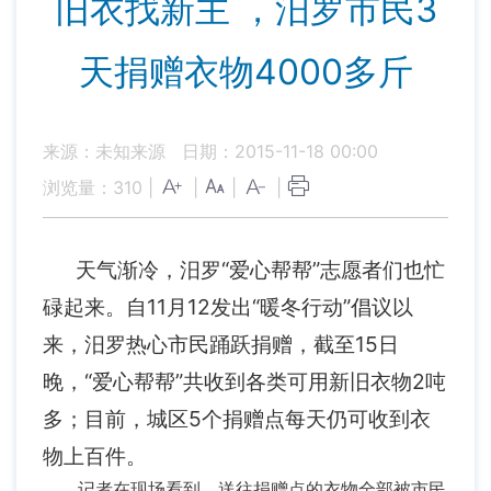
旧衣找新主 ，汨罗市民3
天捐赠衣物4000多斤
来源：未知来源
日期：2015-11-18 00:00
浏览量：
310
|
|
|
|
天气渐冷，汨罗“爱心帮帮”志愿者们也忙
碌起来。自11月12发出“暖冬行动”倡议以
来，汨罗热心市民踊跃捐赠，截至15日
晚，“爱心帮帮”共收到各类可用新旧衣物2吨
多；目前，城区5个捐赠点每天仍可收到衣
物上百件。
记者在现场看到，送往捐赠点的衣物全部被市民