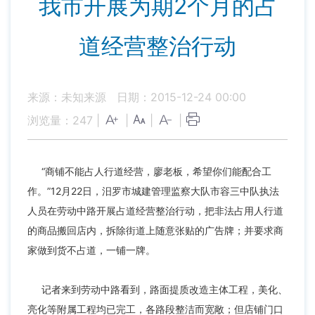
我市开展为期2个月的占
道经营整治行动
来源：未知来源
日期：2015-12-24 00:00
浏览量：
247
|
|
|
|
“商铺不能占人行道经营，廖老板，希望你们能配合工
作。”12月22日，汨罗市城建管理监察大队市容三中队执法
人员在劳动中路开展占道经营整治行动，把非法占用人行道
的商品搬回店内，拆除街道上随意张贴的广告牌；并要求商
家做到货不占道，一铺一牌。
记者来到劳动中路看到，路面提质改造主体工程，美化、
亮化等附属工程均已完工，各路段整洁而宽敞；但店铺门口