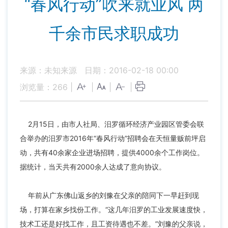
“春风行动”吹来就业风 两
千余市民求职成功
来源：未知来源
日期：2016-02-18 00:00
浏览量：
266
|
|
|
|
2月15日，由市人社局、汨罗循环经济产业园区管委会联
合举办的汨罗市2016年“春风行动”招聘会在天恒量贩前坪启
动，共有40余家企业进场招聘，提供4000余个工作岗位。
据统计，当天共有2000余人达成了意向协议。
年前从广东佛山返乡的刘豫在父亲的陪同下一早赶到现
场，打算在家乡找份工作。“这几年汨罗的工业发展速度快，
技术工还是好找工作，且工资待遇也不差。”刘豫的父亲说，