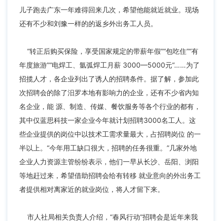
儿子跑去广东一年难得回来几次，希望他能就近就业。现场
还有不少和刘豫一样的的返乡外出务工人员。
“转正后购买保险，享受国家规定的带薪年假”“包吃住”“有
年度旅游”“
电焊工
、
氩弧焊工
月薪 3000—5000元”……为了
招揽人才，各企业列出了诱人的招聘条件。据了解，参加此
次招聘会的除了汨罗本地有影响力的企业，还有不少省内知
名企业，能 源、制造、传媒、餐饮服务等各个行业的都有，
其中仅蓝思科技一家企业今年就计划招聘3000名工人。这
些企业提供的岗位中以技术工需求量最大，占招聘岗位 的一
半以上。“今年用工缺口很大，招聘的任务很重。”几家外地
企业人力资源主管纷纷表示，他们一早从长沙、岳阳、浏阳
等地赶过来，希望借助招聘会给有转移 就业意向的外出务工
者提供相对离家近的就业岗位，将人才留下来。
市人社局相关负责人介绍，“春风行动”招聘会是近年来我