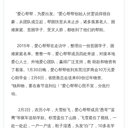
“爱心帮帮，为爱出发。”爱心帮帮创始人伏雯说得很自
豪，从团队成立起，帮困扶贫从未止步，诸多孤寡老人、困
难家庭、贫困学子、受灾人群，都收到了他们的帮助。
2015年，爱心帮帮在走访中，整理出一份贫困学子、困
难家庭名单。整整一年，爱心帮帮成员四处奔波，对接本地
爱心人士、外地爱心团队，赢得广泛支持，救 助款和物资有
了着落。1月30日晚，爱心帮帮收到东莞汨罗商会10万元爱
心助学金；2月6日，省慈善总会送来60份过年物资。
“钱和物，要在春节送到位！”爱心帮帮心照不宣，分批行
动。
2月2日，农历小年，大雪纷飞，爱心帮帮成员“愚哥”“蓝
鹰”等驱车送助学款。积雪盖住了山路，飞雪遮住了视线，一
处一处赶，一户一户送，鞋子湿透，头发“白”了，10多名学