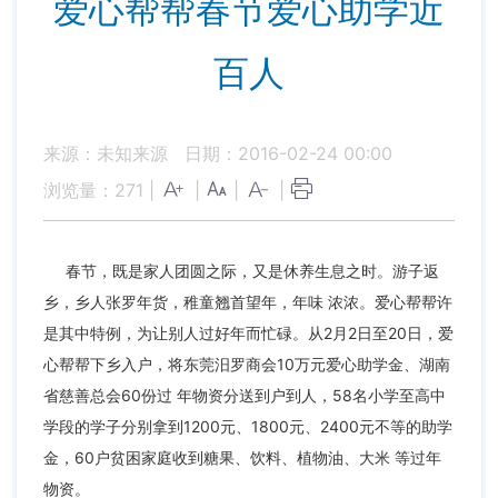
爱心帮帮春节爱心助学近
百人
来源：未知来源
日期：2016-02-24 00:00
浏览量：
271
|
|
|
|
春节，既是家人团圆之际，又是休养生息之时。游子返
乡，乡人张罗年货，稚童翘首望年，年味 浓浓。爱心帮帮许
是其中特例，为让别人过好年而忙碌。从2月2日至20日，爱
心帮帮下乡入户，将东莞汨罗商会10万元爱心助学金、湖南
省慈善总会60份过 年物资分送到户到人，58名小学至高中
学段的学子分别拿到1200元、1800元、2400元不等的助学
金，60户贫困家庭收到糖果、饮料、植物油、大米 等过年
物资。