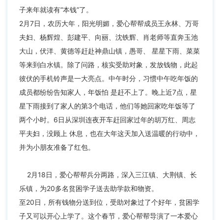
子来年就读有“本钱”了。
2月7日，农历大年，阳光明媚，爱心帮帮成员王永林、万哥
夫妇、杨辉煌、彭建平、向丽、沈铁辉、肖老师等直奔玉池
大山，伏洋、黄德等赶赴神鼎山镇，愚哥、 星星下雨、菜菜
等来到白水镇。除了问路，核实受助对象，发放钱物，此起
彼伏的手机铃声是一大亮点。中午时分，习惯中午吃年饭的
成员都纷纷告知家人，年饭怕 是赶不上了。晚上近7点，星
星下雨接到了家人的第3个电话，他们等她回家吃年饭等了
两个小时。6日从深圳连夜开车赶回家过年的胡万红、周志
平夫妇，没顾上 休息，也在大年这天加入送温暖的行动中，
并为小朋友准备了红包。
2月18日，爱心帮帮兵分两路，深入三江镇、大荆镇、长
乐镇，为20多名贫困学子送去助学款和物资。
至20日，所有钱物分送到位，受助对象过了个好年，贫困学
子又可以开心上学了。这个春节，爱心帮帮导演了一本爱心