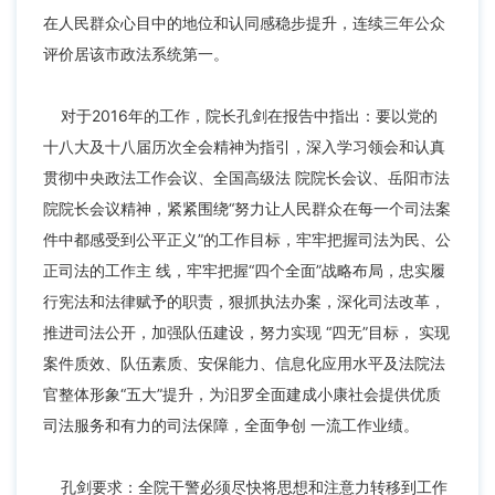
在人民群众心目中的地位和认同感稳步提升，连续三年公众
评价居该市政法系统第一。
对于2016年的工作，院长孔剑在报告中指出：要以党的
十八大及十八届历次全会精神为指引，深入学习领会和认真
贯彻中央政法工作会议、全国高级法 院院长会议、岳阳市法
院院长会议精神，紧紧围绕“努力让人民群众在每一个司法案
件中都感受到公平正义”的工作目标，牢牢把握司法为民、公
正司法的工作主 线，牢牢把握“四个全面”战略布局，忠实履
行宪法和法律赋予的职责，狠抓执法办案，深化司法改革，
推进司法公开，加强队伍建设，努力实现 “四无”目标， 实现
案件质效、队伍素质、安保能力、信息化应用水平及法院法
官整体形象“五大”提升，为汨罗全面建成小康社会提供优质
司法服务和有力的司法保障，全面争创 一流工作业绩。
孔剑要求：全院干警必须尽快将思想和注意力转移到工作