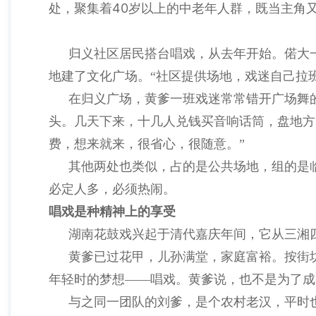
40
处，聚集着
岁以上的中老年人群，既当主角
归义社区居民搭台唱戏，从去年开始。偌大
地建了文化广场。“社区提供场地，戏迷自己拉班
在归义广场，黄爹一班戏迷常常错开广场舞
头。几天下来，十几人兑钱买音响话筒，盘地方
费，想来就来，很省心，很随意。”
其他两处也类似，占的是公共场地，组的是
必定人多，必须热闹。
唱戏是种精神上的享受
湖南花鼓戏兴起于清代嘉庆年间，它从三湘
黄爹已过花甲，儿孙满堂，家庭富裕。按街
年轻时的梦想——唱戏。黄爹说，也不是为了成
与之同一团队的刘爹，是个农村老汉，平时