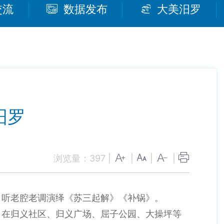
交流
数据发布
大美汨罗
汨罗
浏览量：
397
|
|
|
|
，听老腔老调演绎《苏三起解》《补锅》。
，在归义社区、归义广场、屈子公园、大操坪等