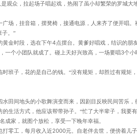
又是观众，拉起场子唱起戏，热闹了虽小却繁荣的罗城大
一广场，挂音箱，摆凳椅，接通电源，人来齐了便开唱。
子。”
4
的黄金时段，选在下午
点摆台。黄爹好唱戏，结识的朋友
3
，一个小团队就成了。碰上天好兴致高，一场要唱
个小
临时班子，花的是自己的钱。“没有规矩，却胜过有规矩，
四水田间地头的小歌舞演变而来，因剧目反映民间苦乐，
坊的生活方式，他应该帮带孙子。“忙了大半辈子，我要有
名成家，就图个放松，享受一下晚年幸福。
2000
也打零工，每月收入近
元。自老伴去世，便傍着儿