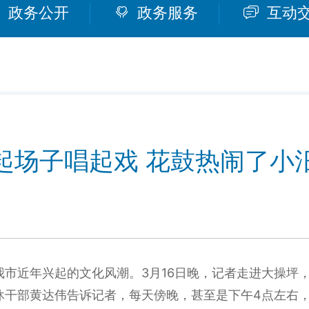
政务公开
政务服务
互动
起场子唱起戏 花鼓热闹了小
3
16
我市近年兴起的文化风潮。
月
日晚
，记者走进大操坪
4
休干部黄达伟告诉记者，每天傍晚，甚至是下午
点左右