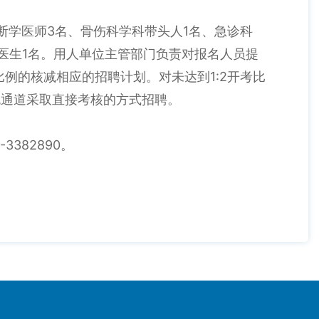
3
1
断学医师
名、骨伤科学科带头人
名、急诊科
1
医生
名。用人单位主管部门负责对报名人员提
1:2
比例的核减相应的招聘计划。对未达到
开考比
色通道采取直接考核的方式招聘。
-3382890
。