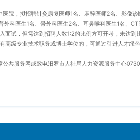
1
2
中医院，拟招聘针灸康复医师
名、麻醉医师
名、影像诊
1
2
1
CT
普外科医生
名、骨外科医生
名、耳鼻喉科医生
名、
1:2
入面试，但需达到招聘人数
的比例方可开考，未达到
有高级专业技术职务或博士学位的，可通过引进人才绿
0730
障公共服务网或致电汨罗市人社局人力资源服务中心