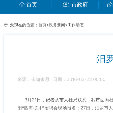
首页
市政府
首页
>
政务要闻
>
工作动态
您现在的位置：
汨
来源：未知来源
日期：2016-03-23 00:00
3
21
月
日
，记者从市人社局获悉，我市面向
27
阳“四海揽才”招聘会现场报名；
日，汨罗市人