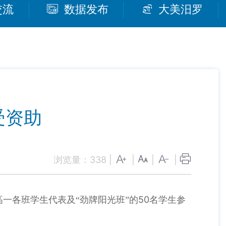
交流
数据发布
大美汨罗
受资助
浏览量：
338
|
|
|
|
50
高一各班学生代表及“劲牌阳光班”的
名学生参