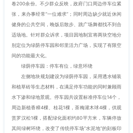
卷200余份。不少群众反映，政府门口周边停车位紧
张，来办事经常“一位难求”；同时周边缺少就近休闲
健身的公共空间，晚饭后散步、跳广场舞都找不到合
适场地。针对群众诉求，项目因地制宜将两块空地分
别定位为绿荫停车园和邻里活力广场，实现了有限空
间的功能最大化。
绿荫停车园：停车有位，绿意环绕
左侧地块规划建设为绿荫停车园，采用透水铺装
和植草砖等生态材料，在满足停车功能的同时兼顾雨
水下渗和绿地景观。停车园共设置标准停车位14个，
周边新植香樟4棵、桂花1棵，茶梅灌木球4棵，供观
赏罗汉松1棵，搭配绿化面积约80平方米，车辆停放
其间绿树环绕，改变了传统停车场“水泥地”的刻板印