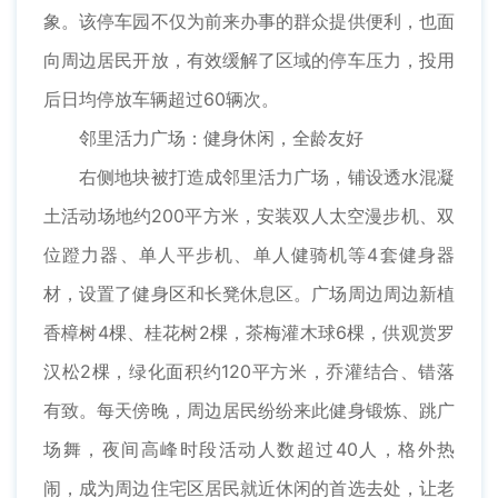
象。该停车园不仅为前来办事的群众提供便利，也面
向周边居民开放，有效缓解了区域的停车压力，投用
后日均停放车辆超过60辆次。
邻里活力广场：健身休闲，全龄友好
右侧地块被打造成邻里活力广场，铺设透水混凝
土活动场地约200平方米，安装双人太空漫步机、双
位蹬力器、单人平步机、单人健骑机等4套健身器
材，设置了健身区和长凳休息区。广场周边周边新植
香樟树4棵、桂花树2棵，茶梅灌木球6棵，供观赏罗
汉松2棵，绿化面积约120平方米，乔灌结合、错落
有致。每天傍晚，周边居民纷纷来此健身锻炼、跳广
场舞，夜间高峰时段活动人数超过40人，格外热
闹，成为周边住宅区居民就近休闲的首选去处，让老