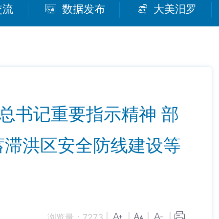
交流
数据发布
大美汨罗
总书记重要指示精神 部
蓄滞洪区安全防线建设等
浏览量：
7273
|
|
|
|