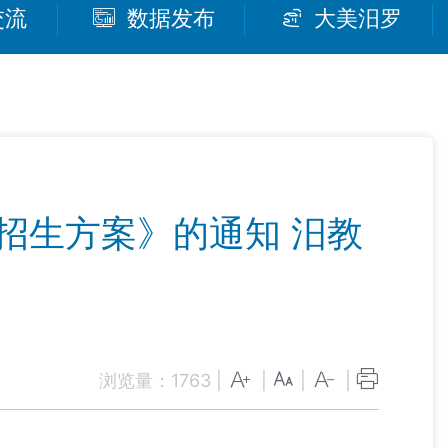
交流
数据发布
大美汨罗
招生方案》的通知 汨教
浏览量：
1763
|
|
|
|