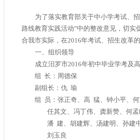
为了落实教育部关于中小学考试、招
路线教育实践活动”中的整改意见，切实
合我市实际，在
2016
年考试、招生改革
一、组织领导
成立汨罗市
2016
年初中毕业学考及
组
长：周德保
副组长：仇
瑜
组
员：张正奇、高
猛、钟小平、何
任其文、冯丁伟、龚新赞、何孟
潘
建、胡建辉、汤建明、孙建
刘玉良