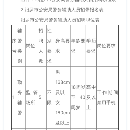
2.汨罗市公安局警务辅助人员招录报名表
汨罗市公安局警务辅助人员招聘职位表
辅
招
性
序
警
聘
别
身高要
年龄要
学历
岗位
岗位要求
号
类
人
要
求
求
要求
别
数
求
男
勤
168cm
18周岁
高中
务
监管
不
及以上
工作期间
1
5
至40
及以
辅
场所
限
女
禁用手机
周岁
上
警
160cm
及以上