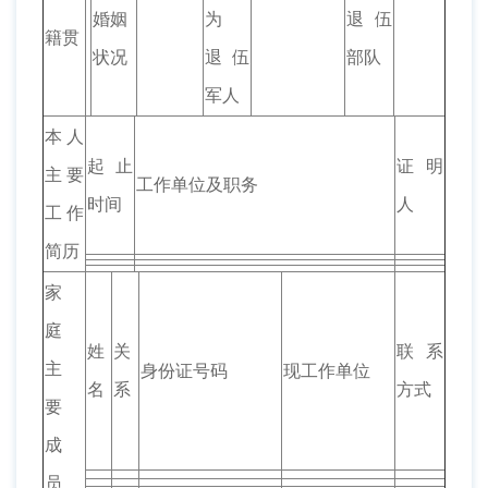
婚姻
为
退伍
籍贯
状况
退伍
部队
军人
本人
起止
证明
主要
工作单位及职务
时间
人
工作
简历
家
庭
姓
关
联系
主
身份证号码
现工作单位
名
系
方式
要
成
员