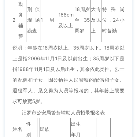
勤
刑侦
18周岁
大专
特殊岗
务
168cm
2
现场
1
男
至35
及以
位，24小
辅
及以上
勘查
周岁
上
时备勤
警
说明：年龄在18周岁以上、35周岁以下。18周岁以
上是指2006年11月1日及以前出生；35周岁以下是
指1988年11月1日及以后出生，其余依此类推。烈士
的配偶和子女、因公牺牲人民警察的配偶和子女、
退役军人、见义勇为人员等报考的，其年龄上限要
求可放宽5岁。
汨罗市公安局警务辅助人员招录报名表
性
出生
姓名
民族
别
年月