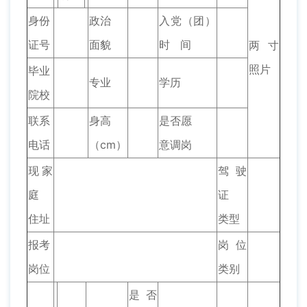
身份
政治
入党（团）
证号
面貌
时 间
两寸
照片
毕业
专业
学历
院校
联系
身高
是否愿
电话
（cm）
意调岗
现家
驾驶
庭
证
住址
类型
报考
岗位
岗位
类别
是否