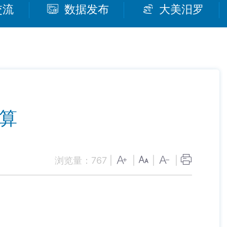
交流
数据发布
大美汨罗
预算
浏览量：
767
|
|
|
|