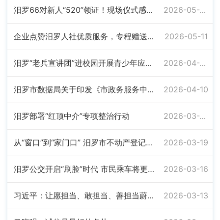
汨罗66对新人“520”领证！现场仪式感满满，文明风浓浓
2026-05-26
企业点赞汨罗人社优质服务，专程赠送锦旗致谢
2026-05-11
汨罗“老兵宣讲团”进校园开展青少年应急安全宣讲
2026-04-27
汨罗市数据局关于印发《市政务服务中心窗口考核办法》的通知
2026-04-10
汨罗部署“红顶中介”专项整治行动
2026-03-26
从“窗口”到“家门口” 汨罗市不动产登记中心冒雨上门“破冰”
2026-03-19
汨罗公交开启“刷脸”时代 市民乘车将更加方便快捷
2026-03-16
习近平：让愿担当、敢担当、善担当蔚然成风
2026-03-13