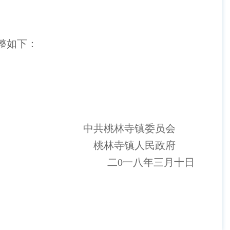
整如下：
中共桃林寺镇委员会
桃林寺镇人民政府
二
0一
八
年三月
十
日