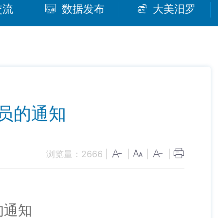
交流
数据发布
大美汨罗
员的通知
浏览量：
2666
|
|
|
|
的通知