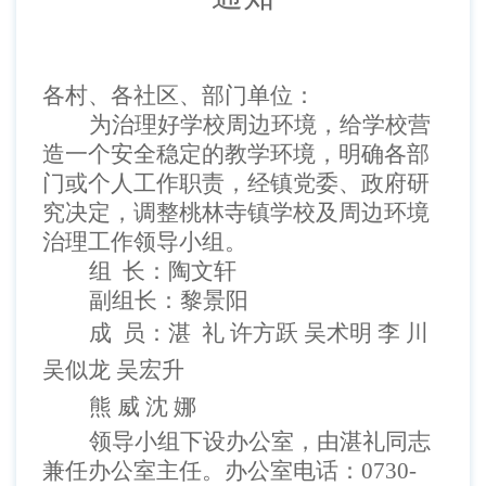
各村、
各社区、
部门单位：
为治理好学校周边环境，给学校营
造一个安全稳定的教学环境，明确各部
门或个人工作职责，经镇党委、政府研
究决定，调整桃林寺镇学校及周边环境
治理工作领导小组。
组
长：
陶文轩
副组长：
黎景阳
成
员：
湛
礼
许方跃
吴术明
李
川
吴似龙
吴宏升
熊
威
沈
娜
领导小组下设办公室，由
湛礼
同志
兼任办公室主任。办公室电话：
0730-