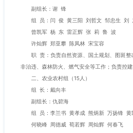
副组长：谢 锋
组 员：闫 俊 黄三阳 刘哲文 邹忠生 刘 
曾凯军 杨 东 雷正辉 张 莉 鲁 波
许灿辉 郑亚攀 陈凤林 宋宝容
职 责：负责自然资源、国土规划、图斑整改
非治违、森林防火、燃气安全等工作；负责控建
二、农业农村组（15人）
组 长：戴向丰
副组长：仇碧海
组 员：李兰书 黄孝成 熊炳新 万扬锋 黄
何晓峰 周德威 荀若辉 周灿辉 何春飞