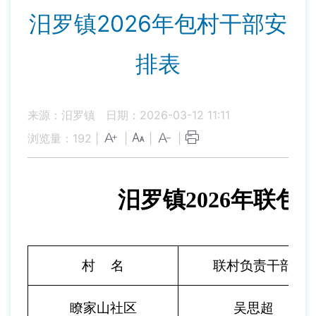
汨罗镇2026年包村干部安
排表
来源：汨罗镇
日期：2026-03-12 11:11
浏览量：
192
|
|
|
|
汨罗镇2026年联包
村
名
联村负责干部
瞭家山社区
吴思超