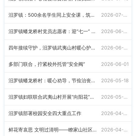
汨罗镇：500余名学生同上安全课，筑牢青春“防护墙”
2026-07-06
汨罗镇蟠龙桥村党员志愿者：迎“七一” 美家园
2026-06-22
四年接续守护，汨罗镇武夷山村暖心护航高考
2026-06-08
多部门联合，拧紧校外托管“安全阀”
2026-06-01
汨罗镇蟠龙桥村：暖心劝导，节俭治丧成共识
2026-05-18
汨罗镇妇联联合武夷山村开展“向阳花”育儿讲座
2026-05-06
汨罗镇部署校园安全四大重点工作
2026-04-20
鲜花寄哀思 文明过清明——瞭家山社区清明现场见闻
2026-04-03