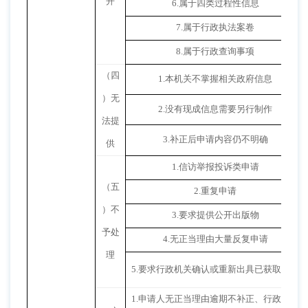
开
6.
属于四类过程性信息
7.
属于行政执法案卷
8.
属于行政查询事项
（四
1.
本机关不掌握相关政府信息
）无
2.
没有现成信息需要另行制作
法提
3.
补正后申请内容仍不明确
供
1.
信访举报投诉类申请
（五
2.
重复申请
）不
3.
要求提供公开出版物
予处
4.
无正当理由大量反复申请
理
5.
要求行政机关确认或重新出具已获取信息
1.
申请人无正当理由逾期不补正、行政机关