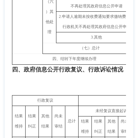
（六
不再处理其政府信息公开申请
）其
2.
申请人逾期未按收费通知要求缴纳费用、
他处
行政机关不再处理其政府信息公开申请
理
3.
其他
（七）总计
四、结转下年度继续办理
四、政府信息公开行政复议、行政诉讼情况
行政复议
未经复议直接起诉
结果
结果
其他
尚未
总计
结果
结果
其他
尚未
维持
纠正
结果
审结
总
维持
纠正
结果
审结