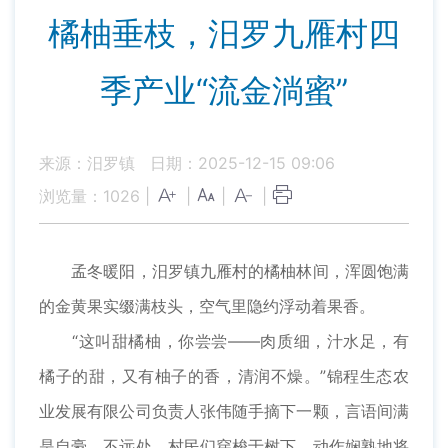
橘柚垂枝，汨罗九雁村四
季产业“流金淌蜜”
来源：汨罗镇
日期：2025-12-15 09:06
浏览量：
1026
|
|
|
|
孟冬暖阳，汨罗镇九雁村的橘柚林间，浑圆饱满
的金黄果实缀满枝头，空气里隐约浮动着果香。
“这叫甜橘柚，你尝尝——肉质细，汁水足，有
橘子的甜，又有柚子的香，清润不燥。”锦程生态农
业发展有限公司负责人张伟随手摘下一颗，言语间满
是自豪。不远处，村民们穿梭于树下，动作娴熟地将