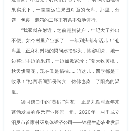
果实采下，一筐筐运往果园对面的仓库。那里，分
选、包裹、装箱的工序正有条不紊地进行。
“我家就在附近，之前是脱贫户，年纪大了外出
不便。如今村里产业多了，一年到头都有活儿！”仓
库里，正麻利封箱的梁阿姨抬起头，笑容明亮。她一
边整理手边的果箱，一边如数家珍：“夏天收黄桃，
秋天烘菊花，现在又是橘柚……咱这儿，四季都是丰
收季！”她言语间那份踏实，仿佛也染上了阳光的温
度。
梁阿姨口中的“黄桃”“菊花”，正是九雁村近年来
蓬勃发展的多元产业图景一角。2020年，村里成立
汨罗市首家村级集体经济公司——锦程生态农业发展