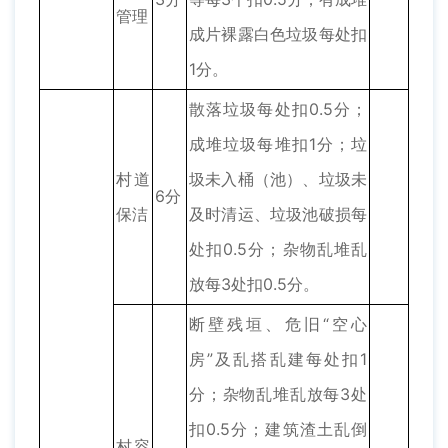
管理
成片裸露白色垃圾每处扣
1分。
散落垃圾每处扣0.5分；
成堆垃圾每堆扣1分；垃
村道
圾未入桶（池）、垃圾未
6分
保洁
及时清运、垃圾池破损每
处扣0.5分；杂物乱堆乱
放每3处扣0.5分。
断壁残垣、危旧“空心
房”及乱搭乱建每处扣1
分；杂物乱堆乱放每3处
扣0.5分；建筑渣土乱倒
村容