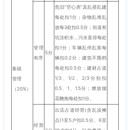
危旧“空心房”及乱搭乱建
每处扣1分；杂物乱堆乱
放每3处扣0.5分；街道有
坑洼积水，污水直排每处
管理
扣1分；车辆乱停乱靠每
5分
有序
辆扣0.2分；建筑不围档
每处扣0.5分；建材占道
集镇
1/3、1/2、2/3分别扣
管理
0.5、1、1.5分；燃放烟
（20%）
花鞭炮每处扣1分。
出店占道经营(含乱设摊
点)1至5户扣0.5分、6至
经营