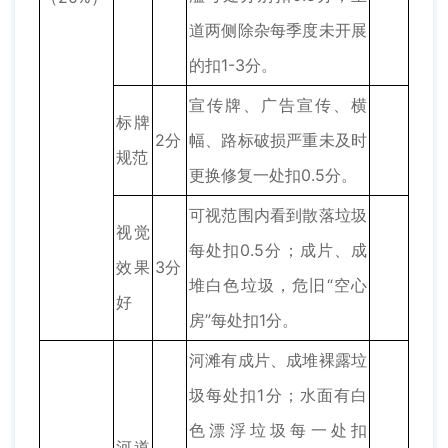
道两侧除杂每季度未开展
的扣1-3分。
宣传牌、广告宣传、横
标牌
2分
幅、路标破损严重未及时
规范
更换修复一处扣0.5分。
可视范围内看到散落垃圾
视觉
每处扣0.5分；成片、成
效果
3分
堆白色垃圾，危旧“空心
好
房”每处扣1分。
河滩有成片、成堆裸露垃
圾每处扣1分；水面有白
色漂浮垃圾每一处扣
河道