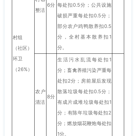
6分
每处扣0.5分；公共设施
整洁
破损严重每处扣0.5分；
部分农户鸡鸭散养扣0.5
分，全村基本散养扣1
村组
分。
（社区）
环卫
生活污水乱流每处扣1
（26%）
分；畜禽养殖污染严重每
处扣2分；房前屋后发现
农户
散落垃圾每处扣0.5分；
8分
清洁
有成片成堆垃圾每处扣1
分；有陈年垃圾每处扣2
分；燃放烟花鞭炮每处扣
1分。