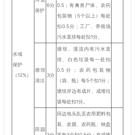
6分
0.5；有禽兽尸体、农药
保护
包装物（5个以上）每处
扣0.5分；工厂、养殖场
污水直排每处扣1分。
塘坝、溪流内有污水直
水域
排、白色垃圾每一处扣
保护
塘坝
0.5分；农药包装物
（12%）
3分
清洁
（袋、瓶）每5个扣1分；
塘坝岸边有成片、成堆垃
圾每处扣1分。
田边地头乱丢农用肥料包
装、农膜、农药瓶、秧盘
田园
3分
等每3个扣0.5分；有成堆