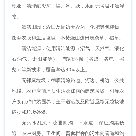
现象，清理疏浚河、渠、沟、塘，水面无垃圾和漂浮
物。
清洁田园：农田及周边无农药、化肥等包装物、
废弃农膜和生活垃圾，不焚烧山边田埂杂草、稻草。
清洁能源：使用清洁能源（沼气、天然气、液化
石油气、太阳能等）、节能环保（省煤、省电、省
柴）等新技术，覆盖率达60%以上。
无裸露垃圾：彻底清除路边、河边、桥边、公共
地段、农户房前屋后生活及裸露的建筑垃圾；引导农
户实行鸡鸭鹅圈养；主干道沿线及附近屋场无垃圾池
破损和垃圾外溢。
无污水乱流：疏通阴沟、下水道，保证沟渠畅
通；农户厨房、卫生间、畜禽栏舍的污水向管道和沟