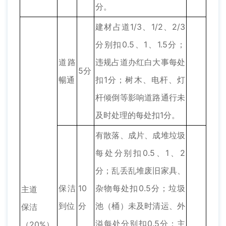
分。
建材占道1/3、1/2、2/3
分别扣0.5、1、1.5分；
道路
违规占道办红白大事每处
5分
暢通
扣1分；树木、电杆、灯
杆倾倒等影响道路通行未
及时处理的每处扣1分。
有散落、成片、成堆垃圾
每处分别扣0.5、1、2
分；乱丢乱堆废旧家具、
保洁
10
杂物每处扣0.5分；垃圾
主道
到位
分
池（桶）未及时清运、外
保洁
溢每处分别扣0.5分；主
（20%）