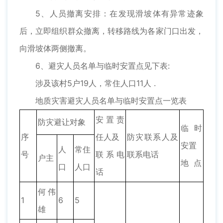
5、人员撤离安排：在发现滑坡体有异常迹象
后，立即组织群众撤离，转移路线为各家门口出发，
向滑坡体两侧撤离。
6、避灾人员名单与临时安置点见下表:
涉及该村5户19人，常住人口11人 .
地质灾害避灾人员名单与临时安置点一览表
安置责
防灾避让对象
临时
序
任人及
防灾联系人及
安置
人
常住
号
联系电
联系电话
户主
地 点
口
人口
话
何伟
1
6
5
雄