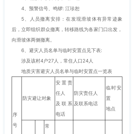
4、预警信号、鸣锣: 江珍恕
5、人员撤离安排：在发现滑坡体有异常迹象
后，立即组织群众撤离，转移路线为各家门口出发，
向滑坡体两侧撤离。
6、避灾人员名单与临时安置点见下表:
涉及该村4户27人，常住人口24人
地质灾害避灾人员名单与临时安置点一览表
安置责
临时安
任人
防灾责任人
防灾避让对象
置
及联系
及联系电话
地点
电话
序
号
常