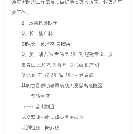
质灾害防治工作需要，做好地质灾害防灾、救灾的有
关工作。
2、应急抢险队伍
队 长：杨广林
副队长：黄泽林 曹陆兵
队 员：胡吉伟 尹伟良 胡 俊 熊建章 陈 景
鲁青山 江珍恕 胡顺辉 陈武德 倪志刚
傅北岭 庄 猛 胡 诚 胡 泊 狄春辉
其职责是帮助老弱病残人员撤离危险区。
二、预防制度
（一）监测制度
成立监测小组，成员名单如下：
监测组长：陈武德