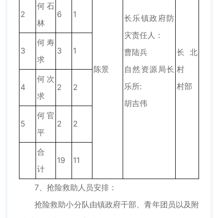
何石
2
6
1
长乐镇政府防
林
灾责任人：
何寿
3
3
1
曹陆兵
长北
求
陈景
自然资源局长
村
何次
乐所:
村部
4
2
2
求
胡吉伟
何官
5
2
2
平
合
19
11
计
7、抢险救助人员安排：
抢险救助小分队由镇政府干部、青年团员以及附