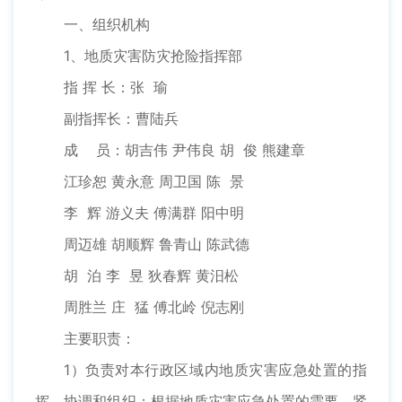
一、组织机构
1、地质灾害防灾抢险指挥部
指 挥 长：张 瑜
副指挥长：曹陆兵
成 员：胡吉伟 尹伟良 胡 俊 熊建章
江珍恕 黄永意 周卫国 陈 景
李 辉 游义夫 傅满群 阳中明
周迈雄 胡顺辉 鲁青山 陈武德
胡 泊 李 昱 狄春辉 黄汨松
周胜兰 庄 猛 傅北岭 倪志刚
主要职责：
1）负责对本行政区域内地质灾害应急处置的指
挥、协调和组织；根据地质灾害应急处置的需要，紧