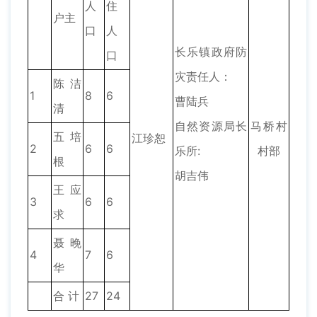
人
住
户主
口
人
长乐镇政府防
口
灾责任人：
陈洁
1
8
6
曹陆兵
清
自然资源局长
马桥村
五培
江珍恕
2
6
6
乐所:
村部
根
胡吉伟
王应
3
6
6
求
聂晚
4
7
6
华
合 计
27
24