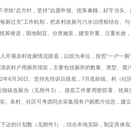
不求快”总方针，坚持“自愿申报、统筹兼顾，好字当头
动每厕过关”工作机制，把农村改厕与污水治理相结合、
统筹推进，因地制宜、分类施策，建管并重、注重长效
入开展农村改厕情况摸底，以组为单位，按照“一户一厕”
清农村户用厕所现状，主要包括厕所的数量、类型、粪
2年6月30日。坚持先培训后摸底，7月底前镇、村（社
后报镇改厕办（见附件3）。摸底工作要周密部署、统筹
实。各村、社区可考虑同步采集现有户厕图片信息，建
下达的计划数（见附件1），结合本地实际，制定具体