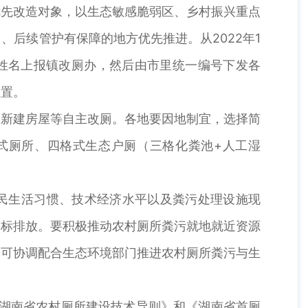
优先改造对象，以生态敏感脆弱区、乡村振兴重点
后续管护有保障的地方优先推进。从2022年1
主姓名上报镇改厕办，然后由市里统一编号下发各
位置。
合新建房屋等自主改厕。各地要因地制宜，选择简
式厕所、四格式生态户厕（三格化粪池+人工湿
居民生活习惯、技术经济水平以及粪污处理设施现
达标排放。要积极推动农村厕所粪污就地就近资源
，可协调配合生态环境部门推进农村厕所粪污与生
《湖南省农村厕所建设技术导则》和《湖南省首厕