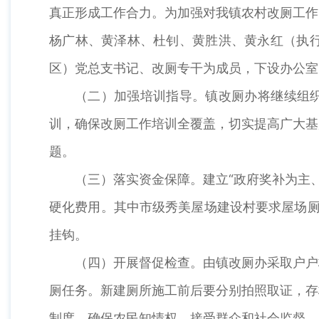
真正形成工作合力。为加强对我镇农村改厕工作
杨广林、黄泽林、杜钊、黄胜洪、黄永红（执
区）党总支书记、改厕专干为成员，下设办公室
（二）加强培训指导。镇改厕办将继续组织
训，确保改厕工作培训全覆盖，切实提高广大基
题。
（三）落实资金保障。建立“政府奖补为主
硬化费用。其中市级秀美屋场建设村要求屋场厕
挂钩。
（四）开展督促检查。由镇改厕办采取户户
厕任务。新建厕所施工前后要分别拍照取证，存
制度，确保农民知情权，接受群众和社会监督。