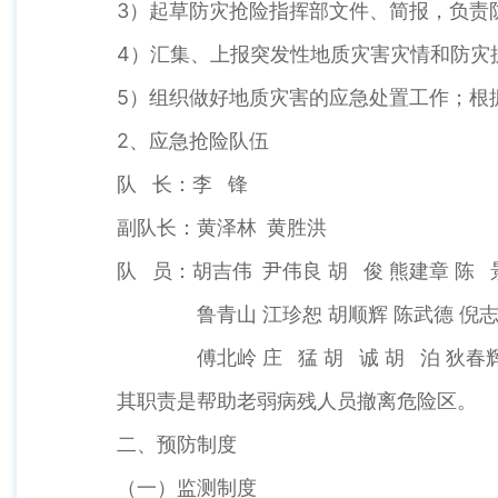
3）起草防灾抢险指挥部文件、简报，负责
4）汇集、上报突发性地质灾害灾情和防
5）组织做好地质灾害的应急处置工作；根
2、应急抢险队伍
队 长：李 锋
副队长：黄泽林 黄胜洪
队 员：胡吉伟 尹伟良 胡 俊 熊建章 陈 
鲁青山 江珍恕 胡顺辉 陈武德 倪志
傅北岭 庄 猛 胡 诚 胡 泊 狄春
其职责是帮助老弱病残人员撤离危险区。
二、预防制度
（一）监测制度