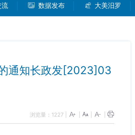
交流
数据发布
大美汨罗
知长政发[2023]03
浏览量：
1227
|
|
|
|