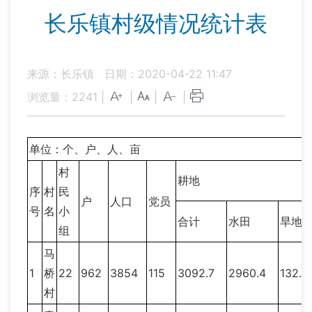
长乐镇村级情况统计表
来源：长乐镇
日期：2020-04-22 11:47
浏览量：
2241
|
|
|
|
单位：个、户、人、亩
村
耕地
序
村
民
户
人口
党员
号
名
小
合计
水田
旱地
组
马
1
桥
22
962
3854
115
3092.7
2960.4
132.3
村