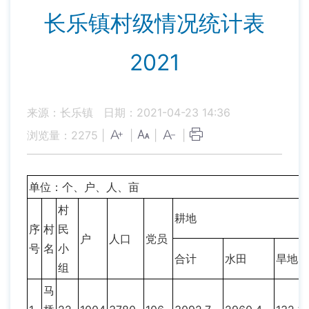
长乐镇村级情况统计表
2021
来源：长乐镇
日期：2021-04-23 14:36
浏览量：
2275
|
|
|
|
单位：个、户、人、亩
村
耕地
序
村
民
户
人口
党员
号
名
小
合计
水田
旱地
组
马