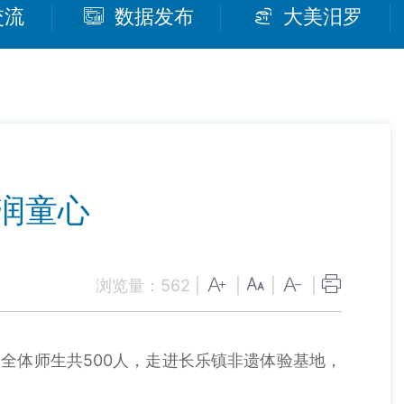
交流
数据发布
大美汨罗
润童心
浏览量：
562
|
|
|
|
体师生共500人，走进长乐镇非遗体验基地，