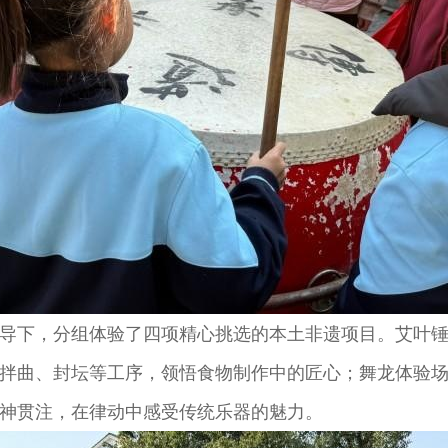
下，分组体验了四项精心挑选的本土非遗项目。艾叶锤
拌曲、封坛等工序，领悟食物制作中的匠心；舞龙体验
神贯注，在律动中感受传统乐器的魅力。