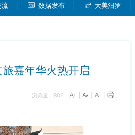
交流
数据发布
大美汨罗
文旅嘉年华火热开启
浏览量：
806
|
|
|
|