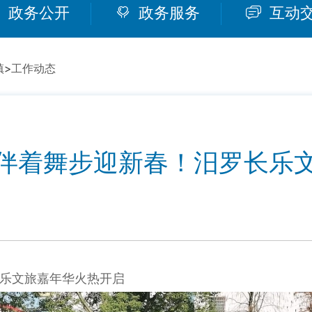
政务公开
政务服务
互动
镇
>
工作动态
伴着舞步迎新春！汨罗长乐
乐文旅嘉年华火热开启