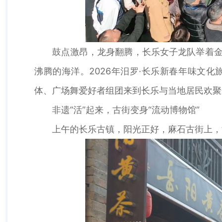
鼓点激昂，龙身翻腾，长乐女子龙队举着金龙
沸腾的海洋。2026年汨罗·长乐新春年味文
体、广场舞爱好者组团来到长乐与当地居民欢聚
非遗“活”起来，古街变身“流动博物馆”
上午的长乐古镇，阳光正好，麻石古街上，泛