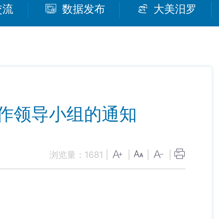
交流
数据发布
大美汨罗
作领导小组的通知
浏览量：
1681
|
|
|
|