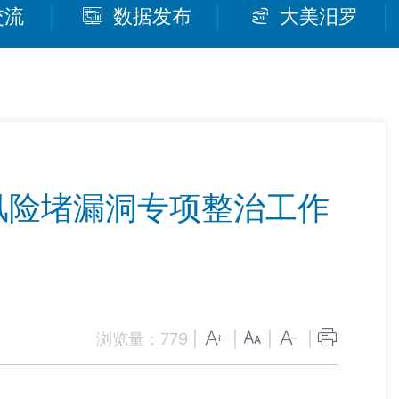
交流
数据发布
大美汨罗
风险堵漏洞专项整治工作
浏览量：
779
|
|
|
|