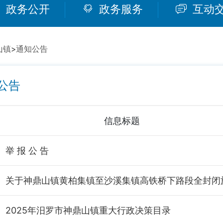
政务公开
政务服务
互动
山镇
>
通知公告
公告
信息标题
举 报 公 告
2025年汨罗市神鼎山镇重大行政决策目录