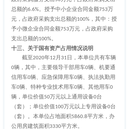
总额的
。授予中小企业合同金额
万
6.6%
753
元，占政府采购支出总额的
，其中：授
100%
予小微企业合同金额
万元，占政府采购
753
支出总额的
。
100%
十三、关于国有资产占用情况说明
截至
年
月
日，本单位共有车辆
2020
12
31
辆，其中，主要领导干部用车
辆、机要通
0
0
信用车
辆、应急保障用车
辆、执法执勤用
0
0
车
辆、特种专业技术用车
辆、其他用车
0
0
0
辆，单位价值
万元以上通用设备
台
50
0
（套）；单位价值
万元以上专用设备
台
100
0
（套）。本单位占地面积
平方米，办
5860.8
公用房建筑面积
平方米。
3330