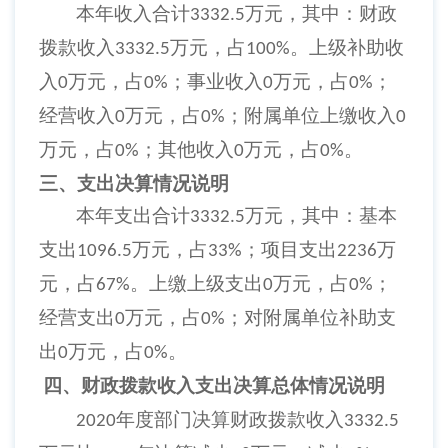
本年收入合计
万元，其中：财政
3332.5
拨款收入
万元，占
。上级补助收
3332.5
100%
入
万元，占
；事业收入
万元，占
；
0
0%
0
0%
经营收入
万元，占
；附属单位上缴收入
0
0%
0
万元，占
；其他收入
万元，占
。
0%
0
0%
三、支出决算情况说明
本年支出合计
万元，其中：基本
3332.5
支出
万元，占
；项目支出
万
1096.5
33%
2236
元，占
。上缴上级支出
万元，占
；
67%
0
0%
经营支出
万元，占
；对附属单位补助支
0
0%
出
万元，占
。
0
0%
四、财政拨款收入支出决算总体情况说明
年度部门决算财政拨款收入
2020
3332.5