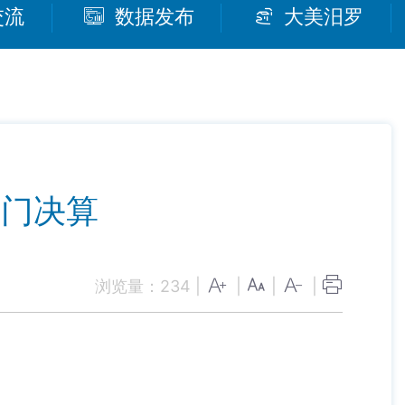
交流
数据发布
大美汨罗
部门决算
浏览量：
234
|
|
|
|