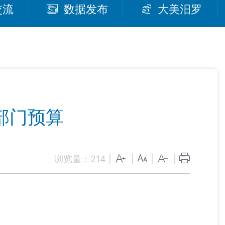
交流
数据发布
大美汨罗
部门预算
浏览量：
214
|
|
|
|