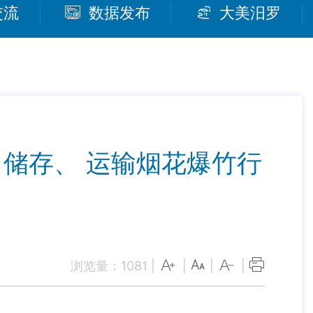
交流
数据发布
大美汨罗
储存、 运输烟花爆竹行
浏览量：
1081
|
|
|
|