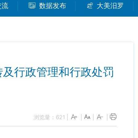
交流
数据发布
大美汨罗
转及行政管理和行政处罚
浏览量：
621
|
|
|
|