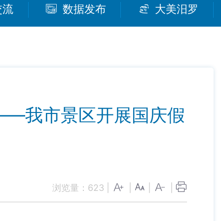
交流
数据发布
大美汨罗
——我市景区开展国庆假
浏览量：
623
|
|
|
|