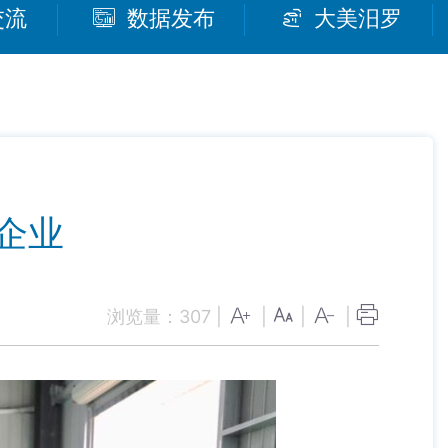
交流
数据发布
大美汨罗
企业
浏览量：
307
|
|
|
|