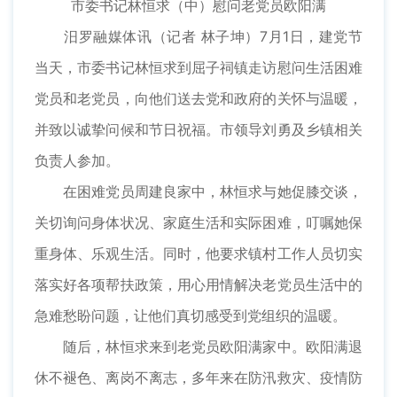
市委书记林恒求（中）慰问老党员欧阳满
汨罗融媒体讯（记者 林子坤）7月1日，建党节
当天，市委书记林恒求到屈子祠镇走访慰问生活困难
党员和老党员，向他们送去党和政府的关怀与温暖，
并致以诚挚问候和节日祝福。市领导刘勇及乡镇相关
负责人参加。
在困难党员周建良家中，林恒求与她促膝交谈，
关切询问身体状况、家庭生活和实际困难，叮嘱她保
重身体、乐观生活。同时，他要求镇村工作人员切实
落实好各项帮扶政策，用心用情解决老党员生活中的
急难愁盼问题，让他们真切感受到党组织的温暖。
随后，林恒求来到老党员欧阳满家中。欧阳满退
休不褪色、离岗不离志，多年来在防汛救灾、疫情防