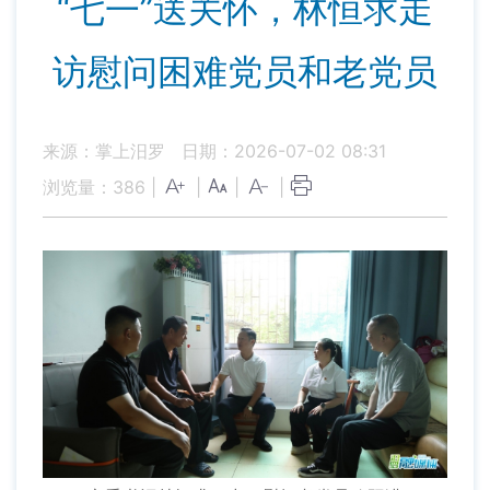
“七一”送关怀，林恒求走
访慰问困难党员和老党员
来源：掌上汨罗
日期：2026-07-02 08:31
浏览量：
386
|
|
|
|