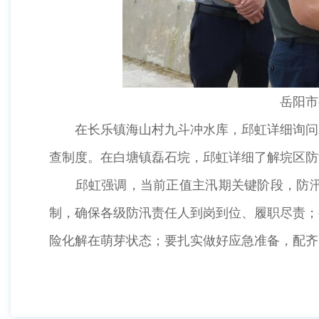
岳阳市
在长乐镇海山村九斗冲水库，邱虹详细询问水
查制度。在白塘镇磊石垸，邱虹详细了解垸区防
邱虹强调，当前正值主汛期关键阶段，防汛形
制，确保各级防汛责任人到岗到位、履职尽责；
险化解在萌芽状态；要扎实做好应急准备，配齐