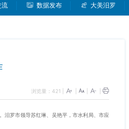
交流
数据发布
大美汨罗
作
浏览量：
421
|
|
|
|
。汨罗市领导苏红琳、吴艳平，市水利局、市应