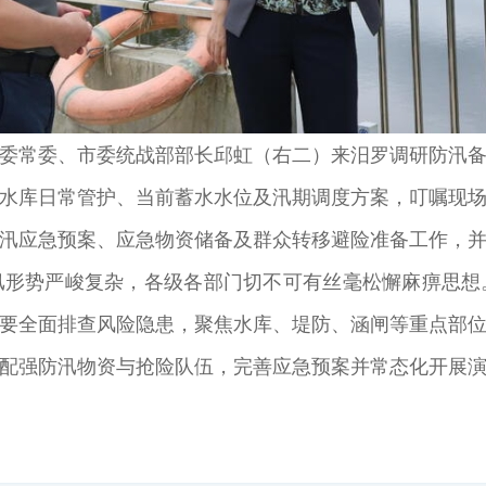
委常委、市委统战部部长邱虹（右二）来汨罗调研防汛
库日常管护、当前蓄水水位及汛期调度方案，叮嘱现场
汛应急预案、应急物资储备及群众转移避险准备工作，
势严峻复杂，各级各部门切不可有丝毫松懈麻痹思想
要全面排查风险隐患，聚焦水库、堤防、涵闸等重点部
配强防汛物资与抢险队伍，完善应急预案并常态化开展