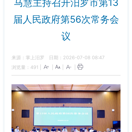
马慧主持召开汨罗市第13
届人民政府第56次常务会
议
来源：掌上汨罗
日期：2026-07-08 08:47
浏览量：
491
|
|
|
|