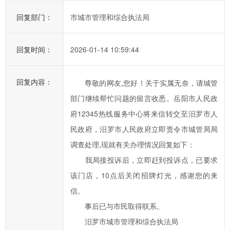
办
事
回复部门：
市城市管理和综合执法局
效
率，
回复时间：
2026-01-14 10:59:44
欢
迎
回复内容：
您
尊敬的网友,您好！关于实属无奈，请城管
通
部门继续帮忙问题的留言收悉。岳阳市人民政
过
府12345热线服务中心将来信转交至汨罗市人
市
民政府，汨罗市人民政府立即责令市城管局局
长
调查处理,现就有关办理情况回复如下：
信
我局接投诉后，立即赶到投诉点，已要求
箱
该门店，10点后关闭招牌灯光，感谢您的来
对
汨
信。
罗
事后已与市民取得联系。
市
汨罗市城市管理和综合执法局
政