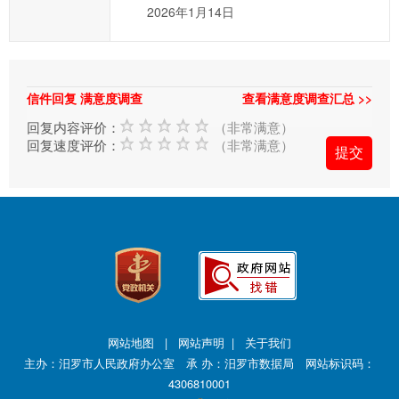
2026年1月14日
府
的
发
展
信件回复 满意度调查
查看满意度调查汇总 >>
工
回复内容评价：
（非常满意）
作
回复速度评价：
（非常满意）
提
出
意
见
与
建
议；
2、
网站地图
|
网站声明
|
关于我们
您
主办：汨罗市人民政府办公室 承 办：汨罗市数据局 网站标识码：
在
4306810001
提