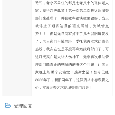
透气，老小区里住的都是七老八十的退休老人
提
高
家，搞得怨声载道！第一次第二次投诉后城管
汨
部门来处理了，并且效率很快效果很好，当天
罗
就停止了通宵达旦的强光照射，为城管点
市
赞！！！但是无良商家好不了几天就旧病复发
政
了，老人家们不懂网络，委托我再次求助市长
府
热线，我实在也是不想再麻烦政府部门了，可
科
学
这灯光实在是太让人伤神了！无奈再次求助管
化、
理部门能真正的彻底的解决这个问题，让老人
民
家晚上能睡个安稳觉！感谢之至！如今已经
主
2026年了，新旧两年了，这酒店从未存敬畏之
化
心，实属无奈才求助城管部门领导！
水
平，
提
受理回复
高