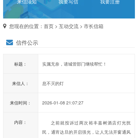
话
来信须知
我要写信
我要注册
对
您现在的位置：
首页
>
互动交流
>
市长信箱
市
信件公示
长
说
标题：
实属无奈，请城管部门继续帮忙！
信
箱
来信人：
息不灭的灯
说
明：
1、
来信时间：
2026-01-08 21:07:27
为
进
内容：
之前就投诉过两次裕丰嘉树酒店灯光扰
一
民，通宵达旦的开启强光，让人无法开窗通风
步