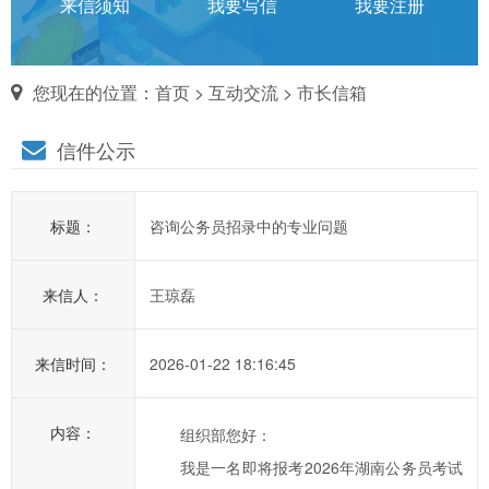
话
来信须知
我要写信
我要注册
对
您现在的位置：
首页
>
互动交流
>
市长信箱
市
信件公示
长
说
标题：
咨询公务员招录中的专业问题
信
箱
来信人：
王琼磊
说
明：
1、
来信时间：
2026-01-22 18:16:45
为
进
内容：
组织部您好：
一
我是一名即将报考2026年湖南公务员考试
步