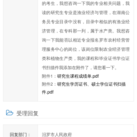
的考生，我想咨询一下我的专业相关问题，我
提
高
读的研究生专业是渔业经济与管理，在湖南公
汨
务员专业目录中没有，目录中相似的有渔业经
罗
济管理，在专科那一列，属于水产类。我想咨
市
询一下我能否以相近专业报名罗市农村经营管
政
理服务中心的岗位，该岗位限制农业经济管理
府
类和植物生产类，我的课程和毕业证书学位证
科
学
书扫描件我添加在附件了，请您看一下。
化、
附件1：
研究生课程成绩单.pdf
民
附件2：
研究生学历证书、硕士学位证书扫描
主
件.pdf
化
水
受理回复
平，
提
高
回复部门：
汨罗市人民政府