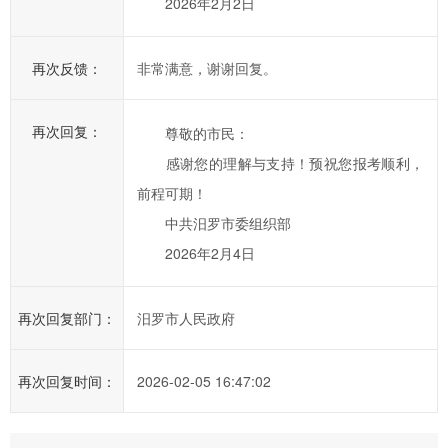
2026年2月2日
交
信
再次反馈：
非常满意，谢谢回复。
件
的
时
再次回复：
尊敬的市民：
候，
感谢您的理解与支持！预祝您报考顺利，
请
前程可期！
根
中共汨罗市委组织部
据
实
2026年2月4日
际
情
再次回复部门：
汨罗市人民政府
况
选
再次回复时间：
2026-02-05 16:47:02
择
信
件