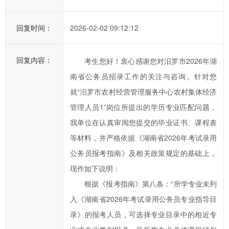
办
事
回复时间：
2026-02-02 09:12:12
效
率，
欢
回复内容：
考生您好！衷心感谢您对汨罗市2026年湖
迎
南省公务员招录工作的关注与咨询。针对您
您
就“汨罗市农村经营管理服务中心农村集体经济
通
管理人员1”岗位所提出的学历专业匹配问题，
过
市
我单位在认真审阅您提交的毕业证书、课程表
长
等材料，并严格依据《湖南省2026年考试录用
信
公务员报考指南》及相关政策规定的基础上，
箱
现作如下说明：
对
根据《报考指南》第八条：“所学专业未列
汨
入《湖南省2026年考试录用公务员专业指导目
罗
录》的报考人员，可选择专业目录中的相近专
市
政