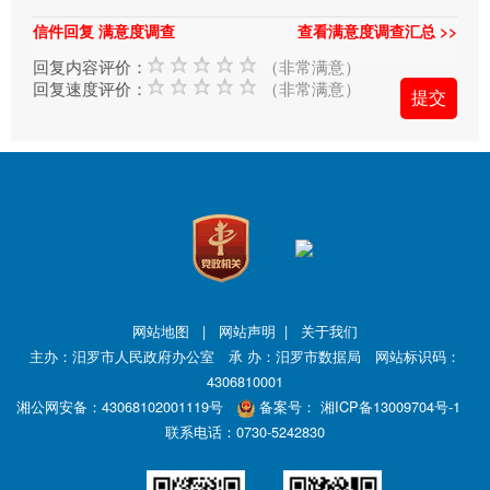
类
信件回复 满意度调查
查看满意度调查汇总 >>
型；
回复内容评价：
（非常满意）
信
回复速度评价：
（非常满意）
箱
填
写
中
标
红
色
*
号
网站地图
|
网站声明
|
关于我们
的
主办：汨罗市人民政府办公室 承 办：汨罗市数据局 网站标识码：
4306810001
为
湘公网安备：43068102001119号
备案号：
湘ICP备13009704号-1
必
联系电话：0730-5242830
填
项；