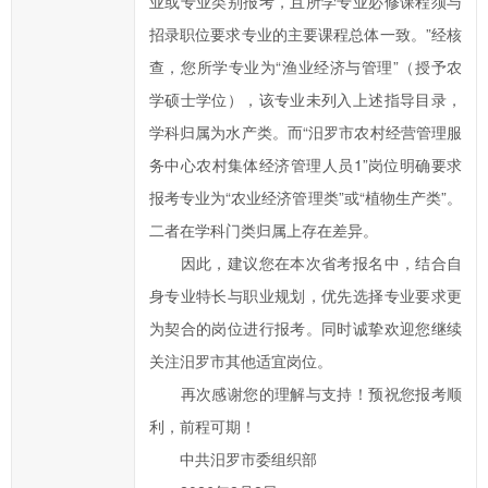
业或专业类别报考，且所学专业必修课程须与
府
招录职位要求专业的主要课程总体一致。”经核
的
查，您所学专业为“渔业经济与管理”（授予农
发
学硕士学位），该专业未列入上述指导目录，
展
学科归属为水产类。而“汨罗市农村经营管理服
工
务中心农村集体经济管理人员1”岗位明确要求
作
提
报考专业为“农业经济管理类”或“植物生产类”。
出
二者在学科门类归属上存在差异。
意
因此，建议您在本次省考报名中，结合自
见
身专业特长与职业规划，优先选择专业要求更
与
为契合的岗位进行报考。同时诚挚欢迎您继续
建
关注汨罗市其他适宜岗位。
议；
再次感谢您的理解与支持！预祝您报考顺
2、
您
利，前程可期！
在
中共汨罗市委组织部
提