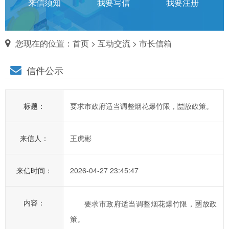
话
来信须知
我要写信
我要注册
对
您现在的位置：
首页
>
互动交流
>
市长信箱
市
信件公示
长
说
标题：
要求市政府适当调整烟花爆竹限，🈲放政策。
信
箱
来信人：
王虎彬
说
明：
1、
来信时间：
2026-04-27 23:45:47
为
进
内容：
要求市政府适当调整烟花爆竹限，🈲放政
一
策。
步