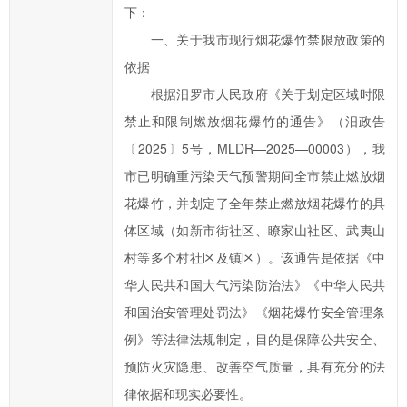
下：
府
一、关于我市现行烟花爆竹禁限放政策的
的
依据
发
展
根据汨罗市人民政府《关于划定区域时限
工
禁止和限制燃放烟花爆竹的通告》（汨政告
作
〔2025〕5号，MLDR—2025—00003），我
提
市已明确重污染天气预警期间全市禁止燃放烟
出
花爆竹，并划定了全年禁止燃放烟花爆竹的具
意
体区域（如新市街社区、瞭家山社区、武夷山
见
村等多个村社区及镇区）。该通告是依据《中
与
建
华人民共和国大气污染防治法》《中华人民共
议；
和国治安管理处罚法》《烟花爆竹安全管理条
2、
例》等法律法规制定，目的是保障公共安全、
您
预防火灾隐患、改善空气质量，具有充分的法
在
律依据和现实必要性。
提