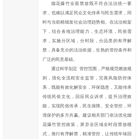
烟花爆竹全面禁放既不符合法治统一要
提
高
求，也难以满足民众文化传承与民生需求，同
汨
时与当前精细发社会治理趋势相。在法治框架
罗
下，结合各地治理能力，生态环境，民俗需
市
求，实施分区域，分时段，分品类的有序解
政
禁，具备充分的法治依据，生熟的管控条件和
府
广泛的民意基础。
科
学
通过科学划定 管控范围，严格规范燃放规
化、
则，强化全流程安全监管，完善风险防控体
民
系，既能有效化解安全，环保隐患，又能传承
主
传统民俗文化，回应民众诉求，提升治理效
化
能，实现民俗传承，民生保障。安全管控，环
水
境保护的多方共赢。建议相关部门依法优化烟
平，
花爆竹管控政策，屏弃全区域全时段禁放模
提
高
式，推行有序解禁，精准管控，让传统年味回