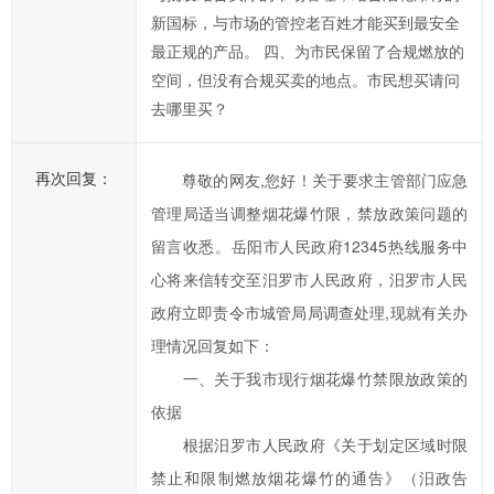
能
新国标，与市场的管控老百姓才能买到最安全
部
最正规的产品。 四、为市民保留了合规燃放的
门
空间，但没有合规买卖的地点。市民想买请问
进
去哪里买？
行
处
理
再次回复：
尊敬的网友,您好！关于要求主管部门应急
和
管理局适当调整烟花爆竹限，禁放政策问题的
回
留言收悉。岳阳市人民政府12345热线服务中
复。
心将来信转交至汨罗市人民政府，汨罗市人民
政府立即责令市城管局局调查处理,现就有关办
理情况回复如下：
一、关于我市现行烟花爆竹禁限放政策的
依据
根据汨罗市人民政府《关于划定区域时限
禁止和限制燃放烟花爆竹的通告》（汨政告