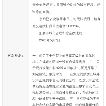
您
安全燃放规定，共同维护良好的城市环境。感
的
谢您的来信。
信
事后已多次联系市民，均无法接通，如有
件
疑义请拨打我单位电话5112234。
提
交
汨罗市城市管理和综合执法局
后，
2026年5月7日
我
们
再次反馈：
一、规定了全年禁止燃放烟花爆竹的具体区
将
域，在规定的区域外没有合规零售点。 二、关
尽
于现行政策并非“全域全时禁放”，而是采取了
快
划定区域、限定时间： 在划定的禁放区域外
转
没有正规的零售点与批发公司，既然没有全域
给
禁放就应该在规定区域内设置正规零售点与正
相
规批发公司，让老百姓卖得放心，在燃放的过
关
程中能够得到安全保障。 三、只有正规的零售
职
与批发结合实际的市场管理，结合烟花爆竹的