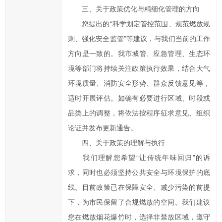
类
三、关于政策优化与精细化管理的方向
型；
您提出的“科学划定管控范围、规范燃放规
信
则、强化安全监管”等建议，与我们当前的工作
箱
方向是一致的。我市城管、应急管理、生态环
填
境等部门将持续关注政策执行效果，结合大气
写
环境质量、消防安全形势、群众反馈意见等，
中
标
适时开展评估。如确有必要进行区域、时段或
红
品类上的调整，将依法按程序征求意见、组织
色
论证并发布更新通告。
*
四、关于政策的理解与执行
号
我们理解您希望“让传统年味回归”的诉
的
求，同时也必须坚持公共安全与环境保护的底
为
必
线。目前政策已在保障安全、减少污染的前提
填
下，为市民保留了合规燃放的空间。我们建议
项；
您在燃放烟花爆竹时，选择非禁放区域，遵守