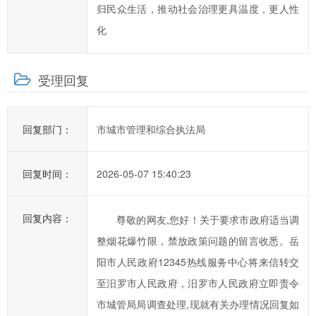
办
归民众生活，推动社会治理更具温度，更人性
事
化
效
率，
欢
受理回复
迎
您
回复部门：
市城市管理和综合执法局
通
过
市
回复时间：
2026-05-07 15:40:23
长
信
回复内容：
尊敬的网友,您好！关于要求市政府适当调
箱
整烟花爆竹限，禁放政策问题的留言收悉。岳
对
汨
阳市人民政府12345热线服务中心将来信转交
罗
至汨罗市人民政府，汨罗市人民政府立即责令
市
市城管局局调查处理,现就有关办理情况回复如
政