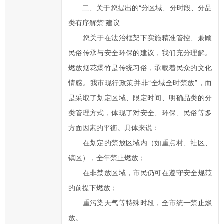
二、关于您提出的“分区域、分时段、分品
交
信
类有序解禁”建议
件
您关于在法治框架下实施精准管控、兼顾
的
民俗传承与安全环保的建议，我们充分理解。
时
燃放烟花爆竹是传统习俗，承载着民众的文化
候，
情感。我市现行政策并非“全域全时禁放”，而
请
是采取了划定区域、限定时间、明确品类的分
根
类管理方式，体现了对安全、环保、民俗等多
据
实
方面因素的平衡。具体来说：
际
在划定的禁放区域内（如重点村、社区、
情
镇区），全年禁止燃放；
况
在非禁放区域，市民仍可在遵守安全规范
选
的前提下燃放；
择
重污染天气等特殊时段，全市统一禁止燃
信
件
放。