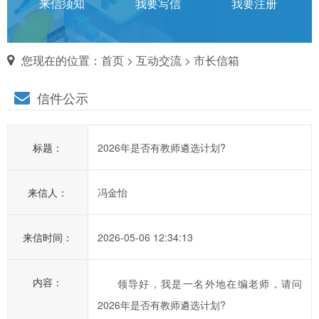
话
来信须知
我要写信
我要注册
对
您现在的位置：
首页
>
互动交流
>
市长信箱
市
信件公示
长
说
标题：
2026年是否有教师遴选计划?
信
箱
来信人：
冯金怡
说
明：
1、
来信时间：
2026-05-06 12:34:13
为
进
内容：
领导好，我是一名外地在编老师，请问
一
2026年是否有教师遴选计划?
步