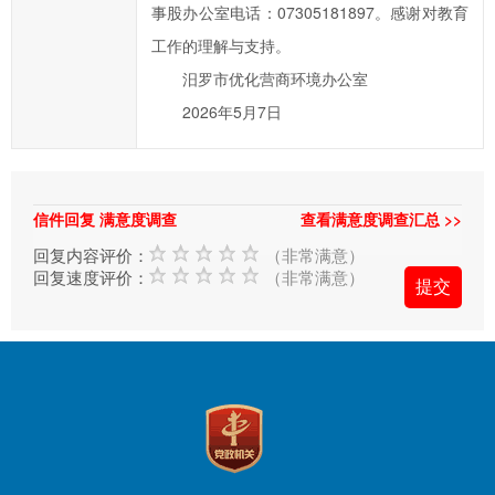
办
事股办公室电话：07305181897。感谢对教育
事
工作的理解与支持。
效
汨罗市优化营商环境办公室
率，
2026年5月7日
欢
迎
您
通
信件回复 满意度调查
查看满意度调查汇总 >>
过
回复内容评价：
（非常满意）
市
回复速度评价：
（非常满意）
长
信
箱
对
汨
罗
市
政