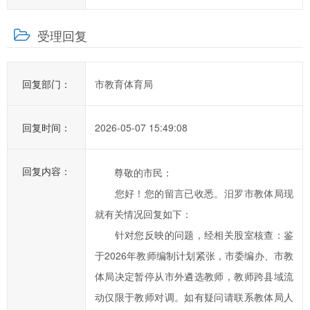
提
高
受理回复
汨
罗
市
回复部门：
市教育体育局
政
府
回复时间：
2026-05-07 15:49:08
科
学
化、
回复内容：
尊敬的市民：
民
您好！您的留言已收悉。汨罗市教体局现
主
就有关情况回复如下：
化
针对您反映的问题，经相关股室核查：鉴
水
于2026年教师编制计划紧张，市委编办、市教
平，
体局决定暂停从市外遴选教师，教师跨县域流
提
高
动仅限于教师对调。如有疑问请联系教体局人